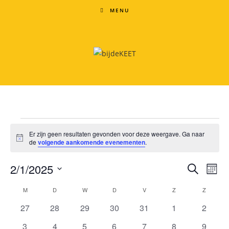
Ga
MENU
naar
inhoud
Evenementen
Er zijn geen resultaten gevonden voor deze weergave. Ga naar
B
de
volgende aankomende evenementen
.
e
r
2/1/2025
E
E
i
Z
M
c
v
o
v
h
S
a
K
M
MAANDAG
D
DINSDAG
W
WOENSDAG
D
DONDERDAG
V
VRIJDAG
Z
ZATERDAG
e
Z
ZOND
t
e
e
a
e
k
a
n
0
0
0
0
0
0
0
27
28
29
30
31
1
2
n
l
n
e
e
d
l
e
e
e
e
e
e
e
e
e
n
0
0
0
0
0
0
0
3
4
5
6
7
8
9