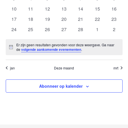
m
v
v
v
v
v
v
v
e
c
e
e
e
e
e
e
e
m
e
e
0
e
0
e
0
e
0
e
0
0
e
0
e
10
11
12
13
14
15
16
t
n
v
v
v
v
v
v
v
e
n
e
n
e
n
e
n
e
n
e
e
n
e
n
n
e
d
0
e
0
e
0
e
0
e
0
e
0
e
0
e
17
18
19
20
21
22
23
n
e
v
e
v
e
v
e
v
e
v
v
e
v
e
t
e
e
n
e
n
e
n
e
n
e
n
e
n
e
n
e
m
e
0
m
e
0
m
e
0
m
e
0
m
e
0
e
m
0
e
m
0
24
25
26
27
28
1
t
2
w
r
v
e
v
e
v
e
v
e
v
e
v
e
v
e
r
e
n
e
e
n
e
e
n
e
e
n
e
e
n
e
n
e
e
n
e
e
e
e
e
e
m
e
m
e
m
e
m
e
m
e
m
e
m
v
n
e
v
n
e
v
n
e
v
n
e
v
n
e
v
e
n
v
e
n
v
e
n
Er zijn geen resultaten gevonden voor deze weergave. Ga naar
n
e
n
e
n
e
n
e
n
e
n
e
n
e
e
t
m
e
t
m
e
t
m
e
t
m
e
t
m
e
m
t
e
m
t
e
B
de
volgende aankomende evenementen
.
a
r
e
n
e
n
e
n
e
n
e
n
e
n
e
n
Z
n
e
e
e
n
e
e
n
e
e
n
e
e
n
e
e
n
e
e
n
e
e
n
g
n
r
m
t
m
t
m
t
m
t
m
t
m
t
m
t
d
o
n
n
e
n
n
e
n
n
e
n
n
e
n
n
e
n
n
e
n
n
e
i
a
E
e
e
e
e
e
e
e
e
e
e
e
e
e
e
a
c
jan
Deze maand
mrt
e
t
m
t
m
t
m
t
m
t
m
t
m
t
m
v
h
n
n
n
n
n
n
n
n
n
n
n
n
n
n
v
t
e
e
e
e
e
e
e
e
e
e
e
e
e
e
t
k
e
t
t
t
t
t
t
t
u
e
n
n
n
n
n
n
n
n
n
n
n
n
n
n
e
Abonneer op kalender
n
e
e
e
e
e
e
e
m
n
t
t
t
t
t
t
t
n
n
n
n
n
n
n
n
n
.
e
e
e
e
e
e
e
e
a
e
n
n
n
n
n
n
n
m
v
n
e
i
w
g
n
e