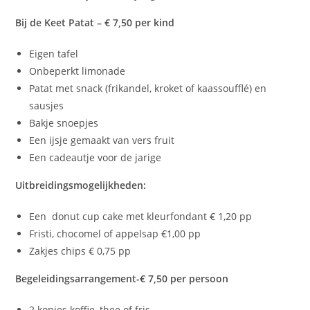
Bij de Keet Patat – € 7,50 per kind
Eigen tafel
Onbeperkt limonade
Patat met snack (frikandel, kroket of kaassoufflé) en
sausjes
Bakje snoepjes
Een ijsje gemaakt van vers fruit
Een cadeautje voor de jarige
Uitbreidingsmogelijkheden:
Een donut cup cake met kleurfondant € 1,20 pp
Fristi, chocomel of appelsap €1,00 pp
Zakjes chips € 0,75 pp
Begeleidingsarrangement-
€ 7,50 per persoon
2 kopjes koffie, thee of fris