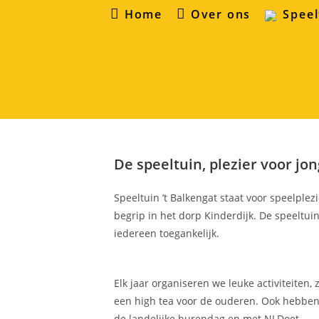
Ga
Home
Over ons
Speel
naar
inhoud
De speeltuin, plezier voor jo
Speeltuin ’t Balkengat staat voor speelplezi
begrip in het dorp Kinderdijk. De speeltu
iedereen toegankelijk.
Elk jaar organiseren we leuke activiteite
een high tea voor de ouderen. Ook hebben w
de landelijke burendag en met NLDoet.