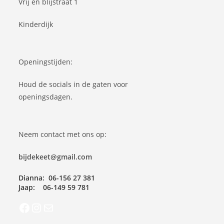
Vrij en blijstraat 1
a
e
t
r
Kinderdijk
i
g
e
e
Openingstijden:
v
e
Houd de socials in de gaten voor
n
openingsdagen.
n
a
Neem contact met ons op:
v
i
bijdekeet@gmail.com
g
a
Dianna: 06-156 27 381
Jaap: 06-149 59 781
t
i
Facebook
Instagram
Mail
e