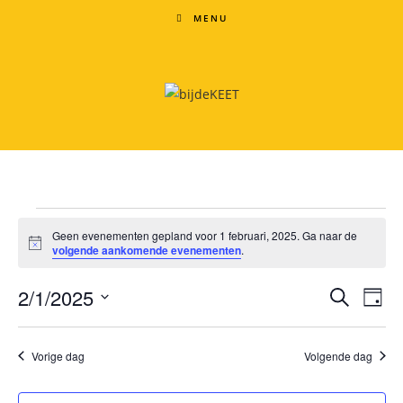
Ga
MENU
naar
inhoud
Evenementen
in
Geen evenementen gepland voor 1 februari, 2025. Ga naar de
B
1
volgende aankomende evenementen
.
e
februari,
r
2025
2/1/2025
E
E
i
Z
D
c
v
o
v
h
S
a
e
t
e
e
g
e
k
Vorige dag
Volgende dag
n
l
n
e
e
e
e
n