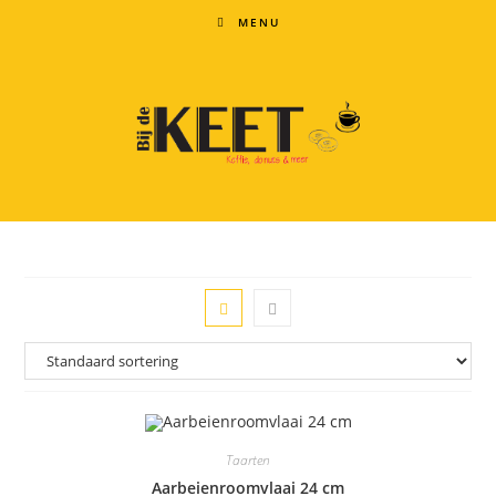
Ga
MENU
naar
inhoud
Taarten
Aarbeienroomvlaai 24 cm