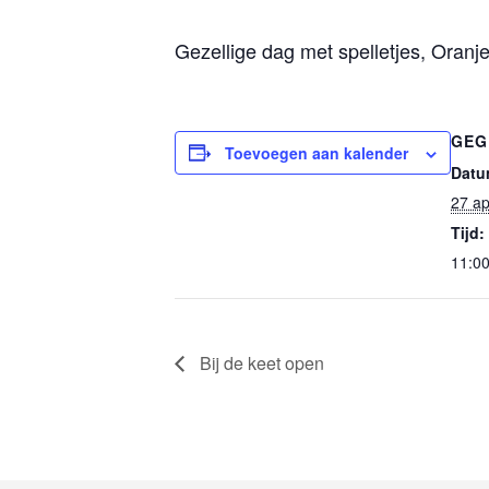
Gezellige dag met spelletjes, Oranje
GEG
Toevoegen aan kalender
Datu
27 ap
Tijd:
11:00
Bij de keet open