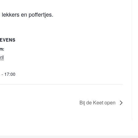
 lekkers en poffertjes.
EVENS
m:
ril
 - 17:00
Bij de Keet open