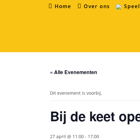
Ga
Home
Over ons
Speel
naar
inhoud
« Alle Evenementen
Dit evenement is voorbij.
Bij de keet o
27 april @ 11:00
-
17:00