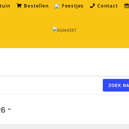
tuin
Bestellen
Feestjes
Contact
ZOEK N
26