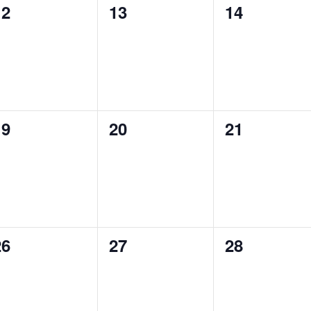
0
0
0
12
13
14
e
e
e
e
e
e
e
e
e
m
m
m
n
n
n
v
v
v
e
e
e
,
,
e
e
e
n
n
n
n
n
n
t
t
0
0
0
19
20
21
e
e
e
e
e
e
e
e
e
m
m
m
n
n
n
v
v
v
e
e
e
,
,
e
e
e
n
n
n
n
n
n
t
t
0
0
0
26
27
28
e
e
e
e
e
e
e
e
e
m
m
m
n
n
n
v
v
v
e
e
e
,
,