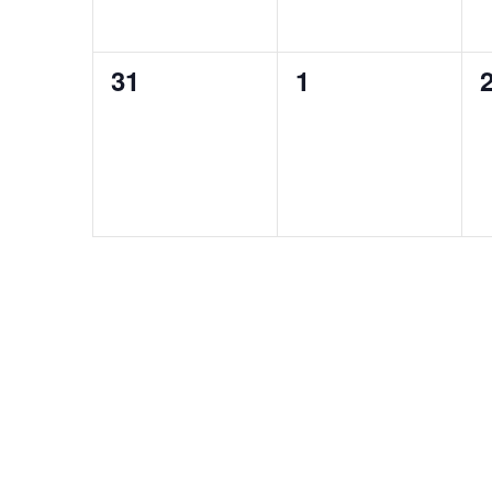
e
e
n
n
r
n
n
t
t
t
d
0
0
31
1
e
e
e
e
.
e
e
m
m
n
n
v
v
e
e
,
,
,
e
e
n
n
n
n
t
t
t
e
e
e
e
m
m
n
n
e
e
,
,
,
n
n
t
t
t
e
e
n
n