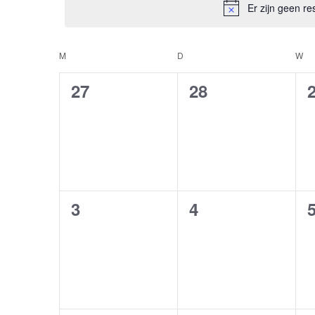
Er zijn geen r
l
e
n
e
y
t
c
w
e
K
M
MAANDAG
D
DINSDAG
W
W
t
o
n
a
e
r
0
0
27
28
Z
l
e
d
e
e
o
r
e
i
e
v
v
e
n
n
e
.
k
d
e
e
n
Z
e
e
n
n
d
o
n
r
a
0
0
3
4
e
e
e
e
v
t
k
e
e
m
m
n
a
u
v
v
v
w
e
e
n
m
o
e
.
E
o
e
e
n
n
e
r
v
n
n
t
t
t
E
r
e